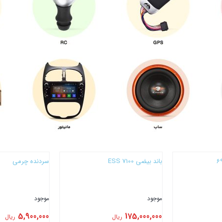
باند بیضی 7100 ESS
سردنده چرمی
موجود
موجود
5,900,000
175,000,000
ریال
ریال