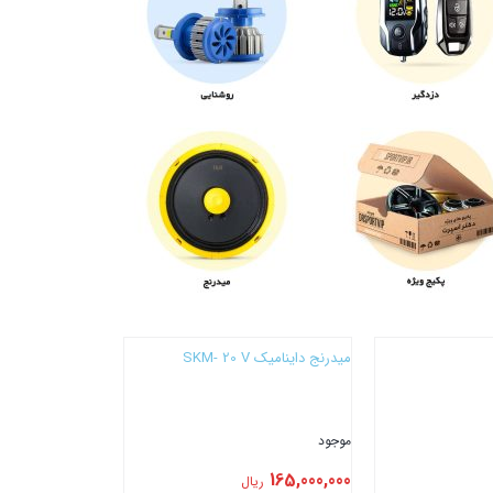
میدرنج داینامیک SKM- 20 V
موجود
165,000,000
ریال