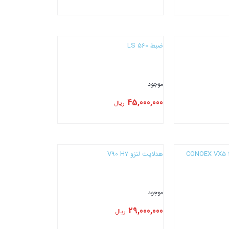
بستن
ضبط LS 560
موجود
45,000,000
ریال
بستن
هدلایت لنزو V90 H7
موجود
29,000,000
ریال