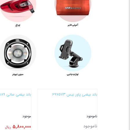
باند بیضی پاور بیس 6975V3
باند بیضی سانی 6989
ناموجود
موجود
ناموجود
5,800,000
ریال