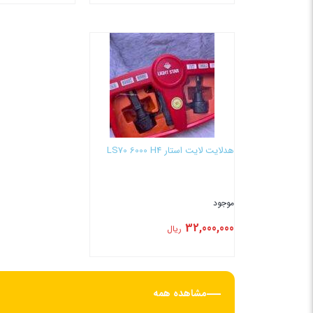
بستن
بستن
هدلایت لایت استار LS70 6000 H4
موجود
32,000,000
ریال
بستن
مشاهده همه