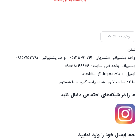
رفتن به بالا
تلفن
واحد پشتیبانی مشتریان : 05135092741 - واحد پشتیبانی : 09157153791 -
پشتیبانی واحد فنی سایت : 09058048656
ایمیل
poshtian@drsportvip.ir
ما 24 ساعته 7 روز هفته پاسخگوی شما هستیم.
ما را در شبکه‌های اجتماعی دنبال کنید
لطفا ایمیل خود را وارد نمایید