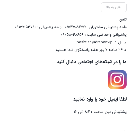
رفتن به بالا
تلفن
واحد پشتیبانی مشتریان : 05135092741 - واحد پشتیبانی : 09157153791 -
پشتیبانی واحد فنی سایت : 09058048656
ایمیل
poshtian@drsportvip.ir
ما 24 ساعته 7 روز هفته پاسخگوی شما هستیم.
ما را در شبکه‌های اجتماعی دنبال کنید
لطفا ایمیل خود را وارد نمایید
پشتیبانی بین ساعت 8:30 الی 16