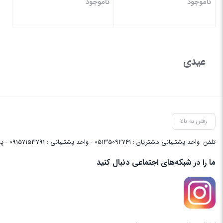
ناموجود
ناموجود
بستن
بستن
عیدی
رفتن به بالا
تلفن
واحد پشتیبانی مشتریان : 05135092741 - واحد پشتیبانی : 09157153791 - پشتیبانی واحد فنی سایت : 09058048656
ما را در شبکه‌های اجتماعی دنبال کنید