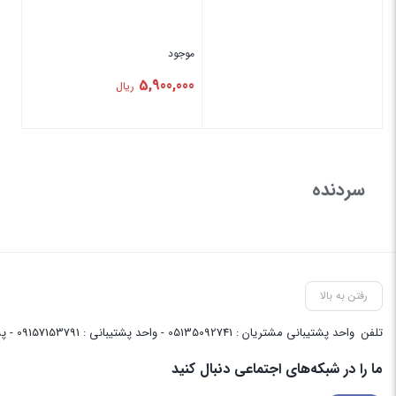
موجود
5,900,000
ریال
بستن
بستن
سردنده
رفتن به بالا
تلفن
واحد پشتیبانی مشتریان : 05135092741 - واحد پشتیبانی : 09157153791 - پشتیبانی واحد فنی سایت : 09058048656
ما را در شبکه‌های اجتماعی دنبال کنید