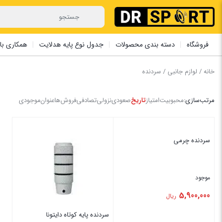
فروشگاه
دسته بندی محصولات
جدول نوع پایه هدلایت
همکاری با 
خانه
/
لوازم جانبی
/ سردنده
مرتب‌سازی:
محبوبیت
امتیاز
تاریخ
صعودی
نزولی
تصادفی
فروش‌ها
عنوان
موجودی
سردنده چرمی
موجود
5,900,000
ریال
سردنده پایه کوتاه دایتونا