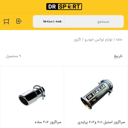
خانه
/
لوازم لوکس خودرو
/ اگزوز
تاریخ
9 محصول
سراگزوز استیل 601 و602 پرایدی
سراگزوز 206 ساده