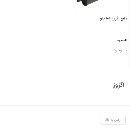
منبع اگزوز 106 پژو
ناموجود
ناموجود
بستن
اگزوز
رفتن به بالا