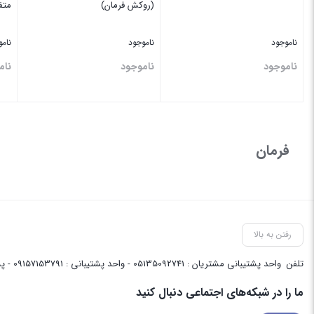
(روکش فرمان)
متف
ناموجود
ناموجود
نام
ناموجود
ناموجود
نام
بستن
بستن
بس
فرمان
رفتن به بالا
تلفن
واحد پشتیبانی مشتریان : 05135092741 - واحد پشتیبانی : 09157153791 - پشتیبانی واحد فنی سایت : 09058048656
ما را در شبکه‌های اجتماعی دنبال کنید