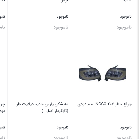
سفید
قرمز
صند
ناموجود
ناموجود
نام
ناموجود
ناموجود
نام
بستن
بستن
بس
چراغ خطر 207 NGCO تمام دودی
‏مه شکن ‏پارس ‏جدید دیلایت دار
(تایگردار اصلی )
دود
ناموجود
ناموجود
نام
ناموجود
ناموجود
نام