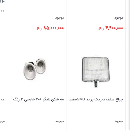
موج
000
موجود
موجود
85,000,000
4,900,000
ریال
ریال
بستن
بستن
بس
چراغ سقف فابریک ‏پراید SMDسفید
مه شکن تایگر 206 خارجی 2 رنگ
‏مه ش
موجود
موجود
موج