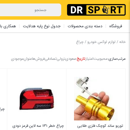
فروشگاه
دسته بندی محصولات
جدول نوع پایه هدلایت
همکاری با 
خانه
/
لوازم لوکس خودرو
/ چراغ
مرتب‌سازی:
محبوبیت
امتیاز
تاریخ
صعودی
نزولی
تصادفی
فروش‌ها
عنوان
موجودی
چراغ 206-207-را
توربو ساند کوچک فلزی طلایی
چراغ خطر 131 سه لاین قرمز دودی