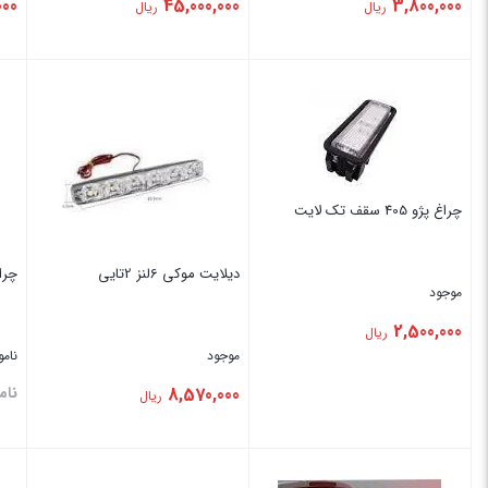
000
45,000,000
3,800,000
ریال
ریال
بستن
بستن
بس
چراغ پژو 405 سقف تک لایت
‏دیلایت ‏موکی ‏6لنز ‏2تایی
چراغ ‏پژو
موجود
2,500,000
ریال
موجود
نام
8,570,000
نام
ریال
بستن
بستن
بس