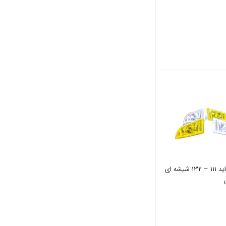
پروژکتور پراید 111 – 132 شیشه ای