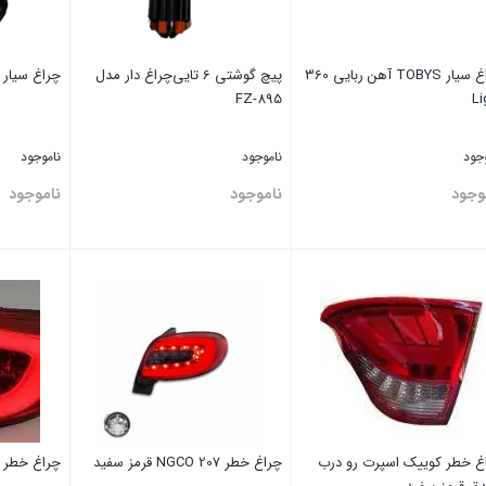
چراغ سیار TOBYS آهن ربایی 360
پیچ گوشتی 6 تایی‌چراغ‌ دار مدل
چراغ سیار ج
FZ-895
Li
وجود
ناموجود
ناموجود
وجود
ناموجود
ناموجود
تن
بستن
بستن
غ خطر کوییک اسپرت رو درب
چراغ خطر 207 NGCO قرمز سفید
چراغ خطر 207 NGCO قرمز دودی