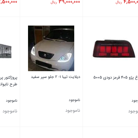
,500,000
39,000,000
4,500,
ریال
ریال
تن
بستن
بستن
دیلایت ‏تیبا ‏1- ‏2 جلو سپر سفید
 405 قرمز دودی 5005
طرح تایوان
ناموجود
وجود
ناموجود
ناموجود
وجود
ناموجود
تن
بستن
بستن