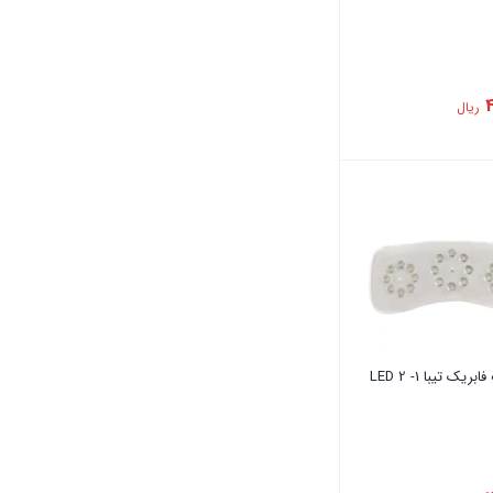
4
ریال
‏چراغ ‏سقف ‏فابریک ‏تیبا ‏1- ‏2 ‏LED