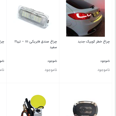
چراغ خطر کوییک جدید
چراغ صندق ‏فابریکی 111 – تیبا2
چراغ خطر 
سفید
ناموجود
ناموجود
نام
ناموجود
ناموجود
نام
این کالا همراه با جایزه ارسال می شود
بستن
بستن
بس