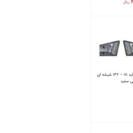
2
ریال
پروژکتور پراید 111 – 132 شیشه ای
ی سفید