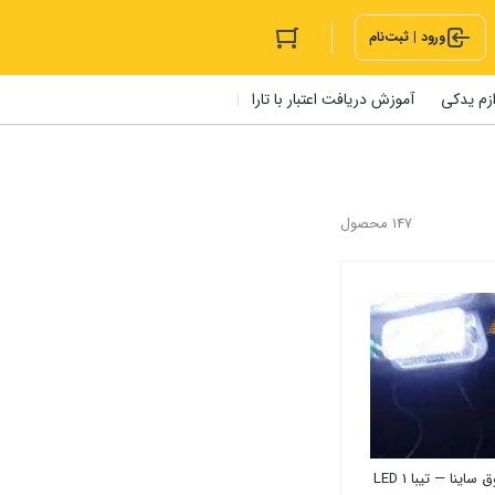
ورود | ثبت‌نام
ازم یدکی
آموزش دریافت اعتبار با تارا
147 محصول
چراغ صندوق ساینا — تیبا 1 LED