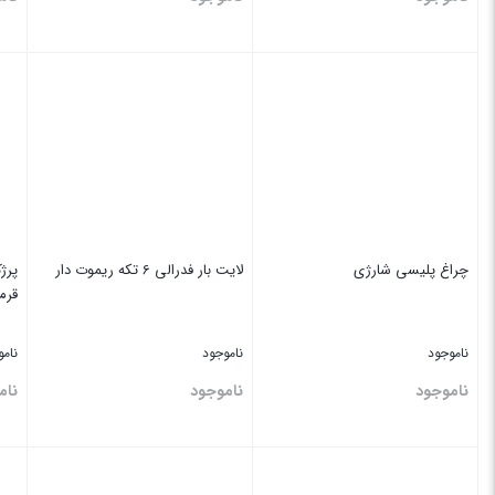
بستن
بستن
بس
چراغ پلیسی شارژی
لایت بار فدرالی 6 تکه ریموت دار
پرژ
قرم
ناموجود
ناموجود
نام
ناموجود
ناموجود
نام
بستن
بستن
بس