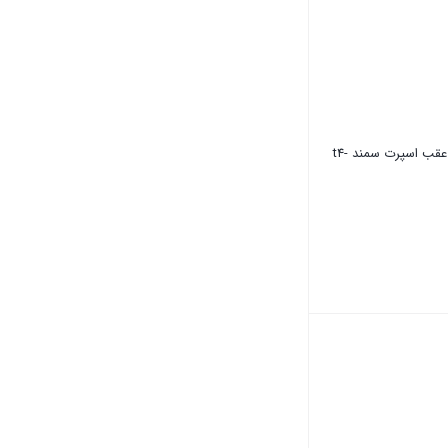
قب اسپرت سمند -t4