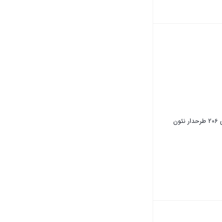
چراغ بلوری 206 طرحدار نئون