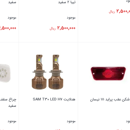
ود
تیبا 2 سفید
سفید
2,500,
ریال
موجود
موجود
,500,000
2,500,000
ریال
تن
بستن
بستن
کن عقب ‏پراید ‏111 نیسان
هدلایت SAM T30 LED H7
‏سفید
ود
موجود
موجود