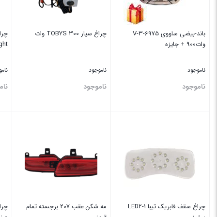
باند-بیضی ساووی V-3-6975
چراغ سیار TOBYS 300 وات
وات900 + جایزه
ght
ناموجود
ناموجود
نام
ناموجود
ناموجود
نام
بستن
بستن
بس
چراغ سقف فابریک تیبا LED2-1
‏مه شکن عقب ‏207 برجسته تمام
چرا