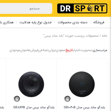
فروشگاه
دسته بندی محصولات
جدول نوع پایه هدلایت
همکاری با 
خانه
/ محصولات برچسب خورده “باند ساند بیس”
مرتب‌سازی:
محبوبیت
امتیاز
تاریخ
صعودی
نزولی
تصادفی
فروش‌ها
عنوان
موجودی
بلندگو ساند بیس مدل SB1040B
بلندگو ساند بیس مدل SB8X4B
بلند