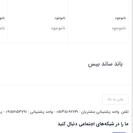
ناموجود
ناموجود
نام
ناموجود
ناموجود
نام
بستن
بستن
بس
باند ساند بیس
رفتن به بالا
تلفن
واحد پشتیبانی مشتریان : 05135092741 - واحد پشتیبانی : 09157153791 - پشتیبانی واحد فنی سایت : 09058048656
ما را در شبکه‌های اجتماعی دنبال کنید