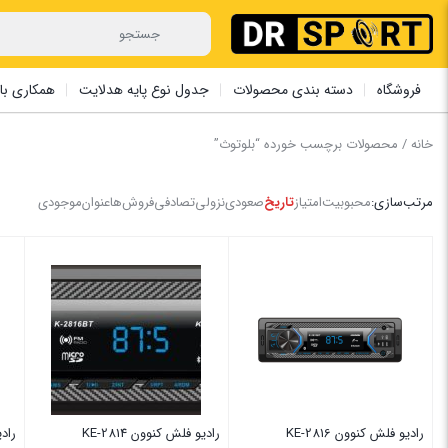
فروشگاه
دسته بندی محصولات
جدول نوع پایه هدلایت
همکاری با 
خانه
/ محصولات برچسب خورده “بلوتوث”
مرتب‌سازی:
محبوبیت
امتیاز
تاریخ
صعودی
نزولی
تصادفی
فروش‌ها
عنوان
موجودی
رادیو فلش کنوون KE-2816
رادیو فلش کنوون KE-2814
رادی