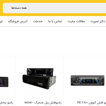
دکتر اسپرت
مقالات سایت
تماس با ما
خدمات
آدرس فروشگاه
لو
و فلش کنوون KE-2810
رادیوفلش پنل متحرک -winer-