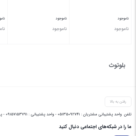
ناموجود
ناموجود
نام
ناموجود
ناموجود
نام
بستن
بستن
بس
بلوتوث
رفتن به بالا
تلفن
واحد پشتیبانی مشتریان : 05135092741 - واحد پشتیبانی : 09157153791 - پشتیبانی واحد فنی سایت : 09058048656
ما را در شبکه‌های اجتماعی دنبال کنید