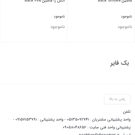
ماشین Back Smoke
آتش زا ماشین Back Fire
ناموجود
ناموجود
ناموجود
ناموجود
بستن
بستن
بک فایر
رفتن به بالا
تلفن
واحد پشتیبانی مشتریان : 05135092741 - واحد پشتیبانی : 09157153791 -
پشتیبانی واحد فنی سایت : 09058048656