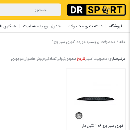
فروشگاه
دسته بندی محصولات
جدول نوع پایه هدلایت
همکاری با 
خانه
/ محصولات برچسب خورده “توری سپر پژو”
مرتب‌سازی:
محبوبیت
امتیاز
تاریخ
صعودی
نزولی
تصادفی
فروش‌ها
عنوان
موجودی
توری سپر پژو 206 نگین دار