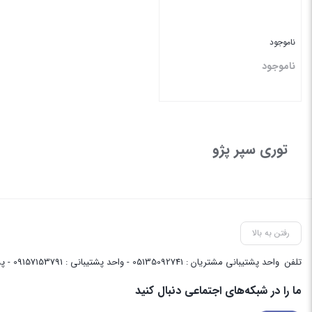
ناموجود
ناموجود
بستن
توری سپر پژو
رفتن به بالا
تلفن
واحد پشتیبانی مشتریان : 05135092741 - واحد پشتیبانی : 09157153791 - پشتیبانی واحد فنی سایت : 09058048656
ما را در شبکه‌های اجتماعی دنبال کنید