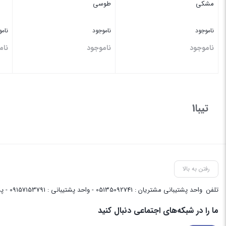
مشکی
طوسی
ناموجود
ناموجود
نام
ناموجود
ناموجود
نام
بستن
بستن
بس
تیبا1
رفتن به بالا
تلفن
واحد پشتیبانی مشتریان : 05135092741 - واحد پشتیبانی : 09157153791 - پشتیبانی واحد فنی سایت : 09058048656
ما را در شبکه‌های اجتماعی دنبال کنید