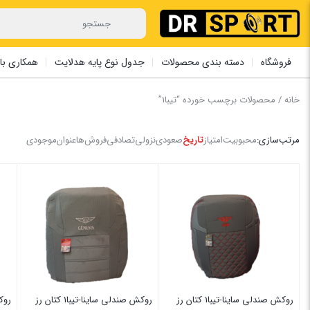
فروشگاه
دسته بندی محصولات
جدول نوع پایه هدلایت
همکاری با 
خانه
/ محصولات برچسب خورده “تیبا1”
مرتب‌سازی:
محبوبیت
امتیاز
تاریخ
صعودی
نزولی
تصادفی
فروش‌ها
عنوان
موجودی
روکش صندلی ساینا-تیبا1 کتان رز
روکش صندلی ساینا-تیبا1 کتان رز
روکش 