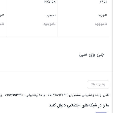
HX7158
6950
ناموجود
ناموجود
نام
ناموجود
ناموجود
نام
بستن
بستن
بس
جی وی سی
رفتن به بالا
تلفن
واحد پشتیبانی مشتریان : 05135092741 - واحد پشتیبانی : 09157153791 - پشتیبانی واحد فنی سایت : 09058048656
ما را در شبکه‌های اجتماعی دنبال کنید