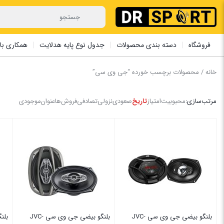
فروشگاه
دسته بندی محصولات
جدول نوع پایه هدلایت
همکاری با 
خانه
/ محصولات برچسب خورده “جی وی سی”
مرتب‌سازی:
محبوبیت
امتیاز
تاریخ
صعودی
نزولی
تصادفی
فروش‌ها
عنوان
موجودی
بلنگو بیضی جی وی سی JVC-
بلنگو بیضی جی وی سی JVC-
بلنگ