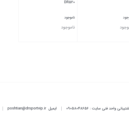
DR520
وجود
ناموجود
وجود
ناموجود
تن
بستن
ایمیل
poshtian@drsportvip.ir