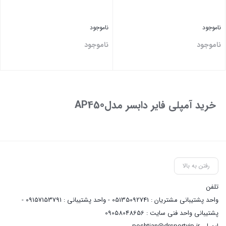
ناموجود
ناموجود
ناموجود
ناموجود
بستن
بستن
خرید آمپلی فایر دابسر مدلAP450
رفتن به بالا
تلفن
واحد پشتیبانی مشتریان : 05135092741 - واحد پشتیبانی : 09157153791 -
پشتیبانی واحد فنی سایت : 09058048656