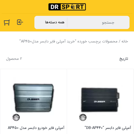
خانه
/ محصولات برچسب خورده “خرید آمپلی فایر دابسر مدلAP450”
تاریخ
2 محصول
آمپلی فایر دابسر “DB-AP440”
آمپلی فایر خودرو دابسر مدل AP450