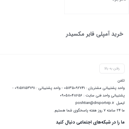
بستن
خرید آمپلی فایر مکسیدر
رفتن به بالا
تلفن
واحد پشتیبانی مشتریان : 05135092741 - واحد پشتیبانی : 09157153791 -
پشتیبانی واحد فنی سایت : 09058048656
ایمیل
poshtian@drsportvip.ir
ما 24 ساعته 7 روز هفته پاسخگوی شما هستیم.
ما را در شبکه‌های اجتماعی دنبال کنید