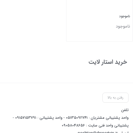
ناموجود
ناموجود
بستن
خرید استار لایت
رفتن به بالا
تلفن
واحد پشتیبانی مشتریان : 05135092741 - واحد پشتیبانی : 09157153791 -
پشتیبانی واحد فنی سایت : 09058048656