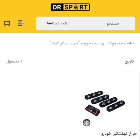
خانه
/ محصولات برچسب خورده “خرید استار لایت”
تاریخ
1 محصول
چراغ کهکشانی خودرو