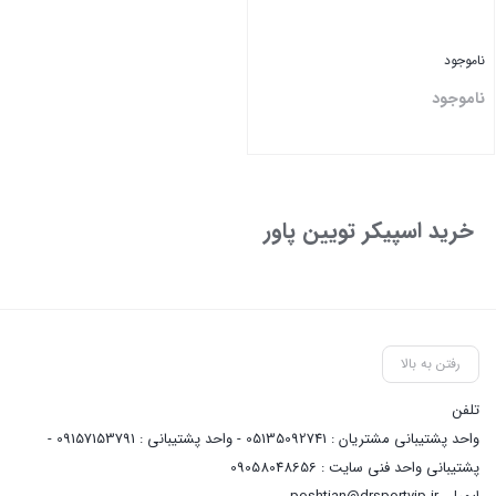
ناموجود
ناموجود
بستن
خرید اسپیکر تویین پاور
رفتن به بالا
تلفن
واحد پشتیبانی مشتریان : 05135092741 - واحد پشتیبانی : 09157153791 -
پشتیبانی واحد فنی سایت : 09058048656