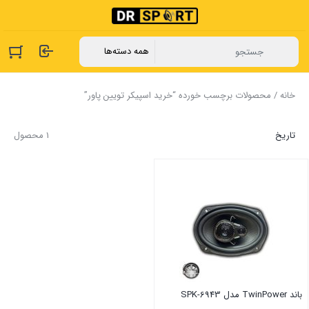
خانه
/ محصولات برچسب خورده “خرید اسپیکر تویین پاور”
تاریخ
1 محصول
باند TwinPower مدل SPK-6943