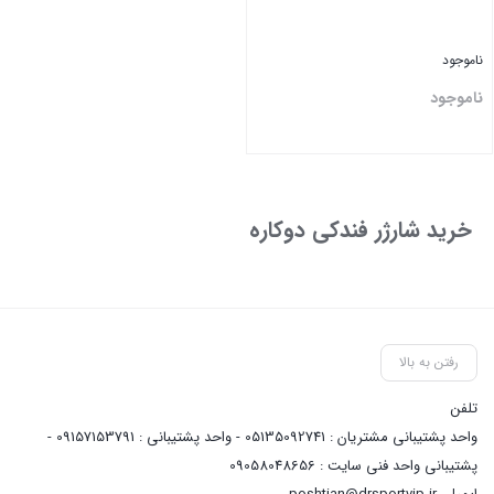
ناموجود
ناموجود
بستن
خرید شارژر فندکی دوکاره
رفتن به بالا
تلفن
واحد پشتیبانی مشتریان : 05135092741 - واحد پشتیبانی : 09157153791 -
پشتیبانی واحد فنی سایت : 09058048656