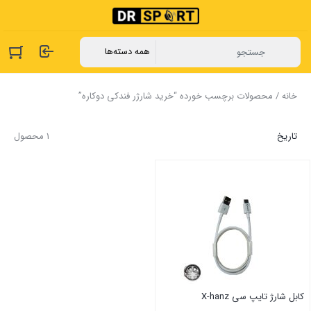
خانه
/ محصولات برچسب خورده “خرید شارژر فندکی دوکاره”
تاریخ
1 محصول
کابل شارژ تایپ سی X-hanz