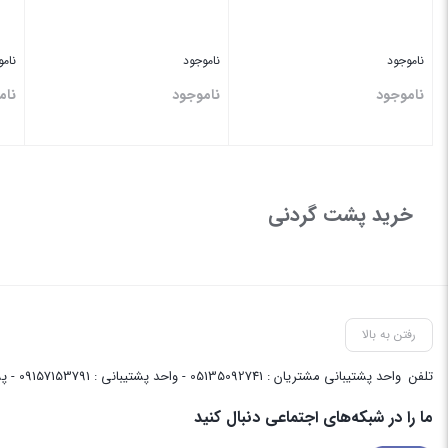
ناموجود
ناموجود
نام
ناموجود
ناموجود
نام
بستن
بستن
بس
خرید پشت گردنی
رفتن به بالا
تلفن
واحد پشتیبانی مشتریان : 05135092741 - واحد پشتیبانی : 09157153791 - پشتیبانی واحد فنی سایت : 09058048656
ما را در شبکه‌های اجتماعی دنبال کنید