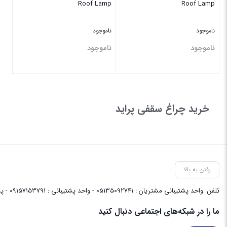
Roof Lamp
Roof Lamp
ناموجود
ناموجود
ناموجود
ناموجود
بستن
بستن
خرید چراغ سقفی پراید
رفتن به بالا
تلفن
واحد پشتیبانی مشتریان : 05135092741 - واحد پشتیبانی : 09157153791 - پشتیبانی واحد فنی سایت : 09058048656
ما را در شبکه‌های اجتماعی دنبال کنید