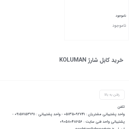
ناموجود
ناموجود
بستن
خرید کابل شارژ KOLUMAN
رفتن به بالا
تلفن
واحد پشتیبانی مشتریان : 05135092741 - واحد پشتیبانی : 09157153791 -
پشتیبانی واحد فنی سایت : 09058048656