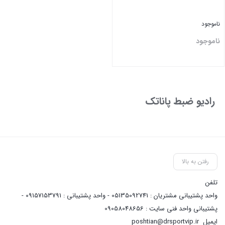
ناموجود
ناموجود
بستن
رادیو ضبط پاناتک
رفتن به بالا
تلفن
واحد پشتیبانی مشتریان : 05135092741 - واحد پشتیبانی : 09157153791 -
پشتیبانی واحد فنی سایت : 09058048656
ایمیل
poshtian@drsportvip.ir