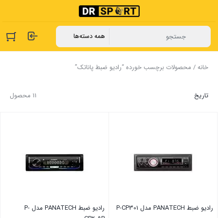
خانه
/ محصولات برچسب خورده “رادیو ضبط پاناتک”
تاریخ
11 محصول
رادیو ضبط PANATECH مدل P-CP301
رادیو ضبط PANATECH مدل P-