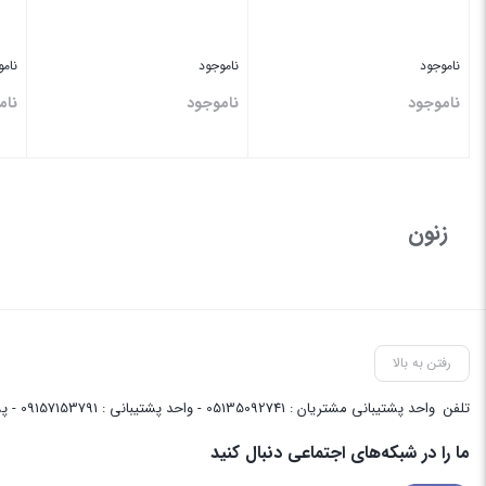
ناموجود
ناموجود
نام
ناموجود
ناموجود
نام
بستن
بستن
بس
زنون
رفتن به بالا
تلفن
واحد پشتیبانی مشتریان : 05135092741 - واحد پشتیبانی : 09157153791 - پشتیبانی واحد فنی سایت : 09058048656
ما را در شبکه‌های اجتماعی دنبال کنید