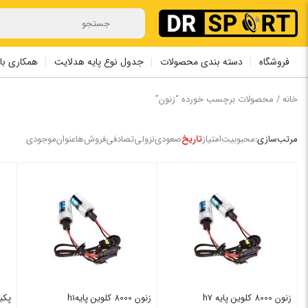
فروشگاه
دسته بندی محصولات
جدول نوع پایه هدلایت
همکاری با 
خانه
/ محصولات برچسب خورده “زنون”
مرتب‌سازی:
محبوبیت
امتیاز
تاریخ
صعودی
نزولی
تصادفی
فروش‌ها
عنوان
موجودی
زنون 8000 کلوین پایه h7
زنون 8000 کلوین پایهh1
پکی