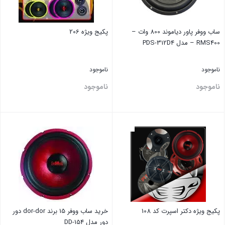
ساب ووفر پاور دیاموند 800 وات –
پکیج ویژه 206
RMS400 – مدل PDS-312D4
ناموجود
ناموجود
ناموجود
ناموجود
بستن
بستن
پکیج ویژه دکتر اسپرت کد 108
خرید ساب ووفر 15 برند dor-dor دور
دور مدل DD-154