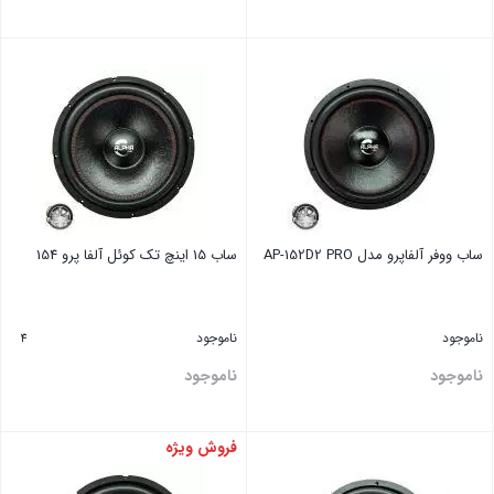
بستن
بستن
ساب ووفر آلفاپرو مدل AP-152D2 PRO
ساب 15 اینچ تک کوئل آلفا پرو 154
ناموجود
ناموجود
4
ناموجود
ناموجود
فروش ویژه
بستن
بستن