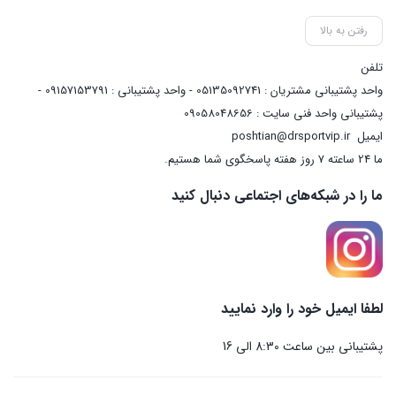
رفتن به بالا
تلفن
واحد پشتیبانی مشتریان : 05135092741 - واحد پشتیبانی : 09157153791 -
پشتیبانی واحد فنی سایت : 09058048656
ایمیل
poshtian@drsportvip.ir
ما 24 ساعته 7 روز هفته پاسخگوی شما هستیم.
ما را در شبکه‌های اجتماعی دنبال کنید
لطفا ایمیل خود را وارد نمایید
پشتیبانی بین ساعت 8:30 الی 16