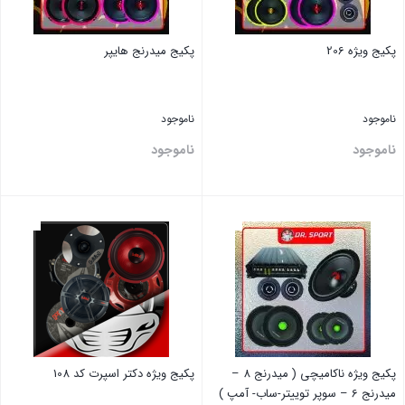
پکیج ویژه 206
پکیج میدرنج هایپر
ناموجود
ناموجود
ناموجود
ناموجود
بستن
بستن
پکیج ویژه ناکامیچی ( میدرنج 8 –
پکیج ویژه دکتر اسپرت کد 108
میدرنج 6 – سوپر توییتر-ساب- آمپ )