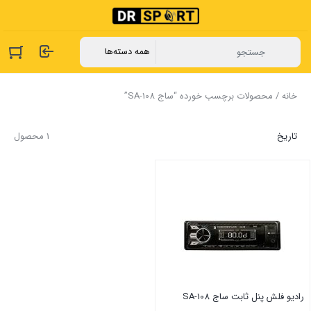
خانه
/ محصولات برچسب خورده “ساج SA-108”
تاریخ
1 محصول
رادیو فلش پنل ثابت ساج SA-108