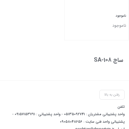
ناموجود
ناموجود
بستن
ساج SA-108
رفتن به بالا
تلفن
واحد پشتیبانی مشتریان : 05135092741 - واحد پشتیبانی : 09157153791 -
پشتیبانی واحد فنی سایت : 09058048656