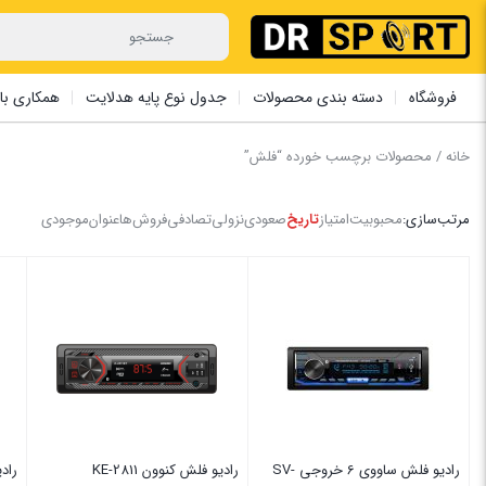
فروشگاه
دسته بندی محصولات
جدول نوع پایه هدلایت
همکاری با 
خانه
/ محصولات برچسب خورده “فلش”
مرتب‌سازی:
محبوبیت
امتیاز
تاریخ
صعودی
نزولی
تصادفی
فروش‌ها
عنوان
موجودی
رادیو فلش ساووی 6 خروجی SV-
رادیو فلش کنوون KE-2811
رادی