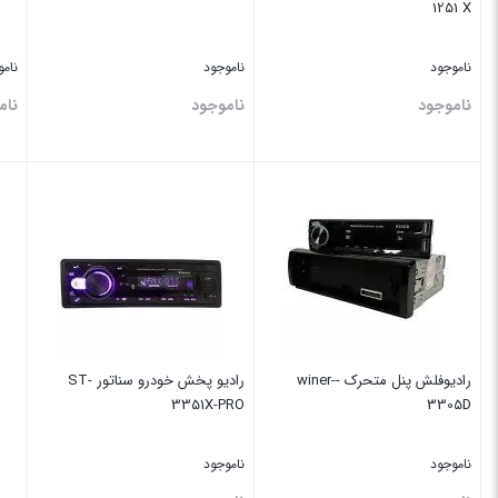
1251 X
ناموجود
ناموجود
نام
ناموجود
ناموجود
نام
بستن
بستن
بس
رادیوفلش پنل متحرک -winer-
رادیو پخش خودرو سناتور ST-
3351X-PRO
3305D
ناموجود
ناموجود