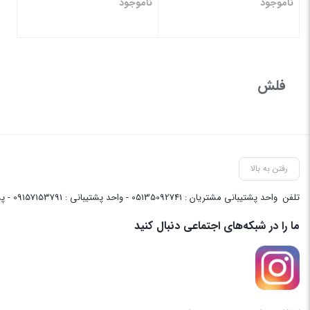
ناموجود
ناموجود
بستن
بستن
فلش
رفتن به بالا
تلفن
واحد پشتیبانی مشتریان : 05135092741 - واحد پشتیبانی : 09157153791 - پشتیبانی واحد فنی سایت : 09058048656
ما را در شبکه‌های اجتماعی دنبال کنید