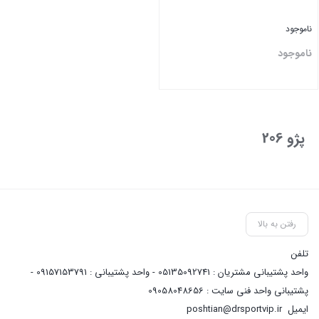
ناموجود
ناموجود
بستن
پژو 206
رفتن به بالا
تلفن
واحد پشتیبانی مشتریان : 05135092741 - واحد پشتیبانی : 09157153791 -
پشتیبانی واحد فنی سایت : 09058048656
ایمیل
poshtian@drsportvip.ir