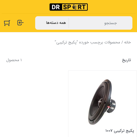
خانه
/ محصولات برچسب خورده “پکیج ترکیبی”
تاریخ
1 محصول
پکیج ترکیبی 1007