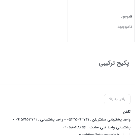
ناموجود
ناموجود
بستن
پکیج ترکیبی
رفتن به بالا
تلفن
واحد پشتیبانی مشتریان : 05135092741 - واحد پشتیبانی : 09157153791 -
پشتیبانی واحد فنی سایت : 09058048656