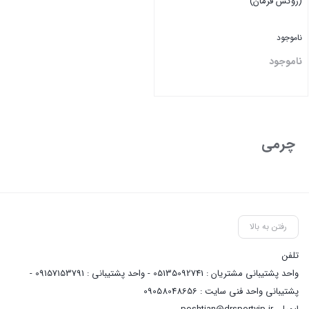
(روکش فرمان)
ناموجود
ناموجود
بستن
چرمی
رفتن به بالا
تلفن
واحد پشتیبانی مشتریان : 05135092741 - واحد پشتیبانی : 09157153791 -
پشتیبانی واحد فنی سایت : 09058048656