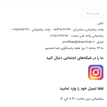
رفتن به بالا
تلفن
واحد پشتیبانی مشتریان : 05135092741 - واحد پشتیبانی : 09157153791 -
پشتیبانی واحد فنی سایت : 09058048656
ایمیل
poshtian@drsportvip.ir
ما 24 ساعته 7 روز هفته پاسخگوی شما هستیم.
ما را در شبکه‌های اجتماعی دنبال کنید
لطفا ایمیل خود را وارد نمایید
پشتیبانی بین ساعت 8:30 الی 16