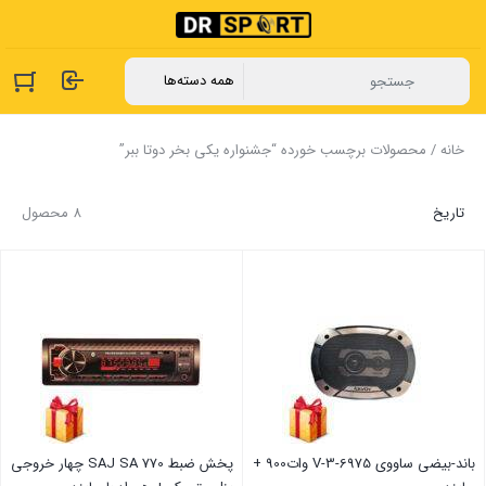
خانه
/ محصولات برچسب خورده “جشنواره یکی بخر دوتا ببر”
تاریخ
8 محصول
این کالا همراه با جایزه ارسال می شود
باند-بیضی ساووی V-3-6975 وات900 +
پخش ضبط SAJ SA 770 چهار خروجی