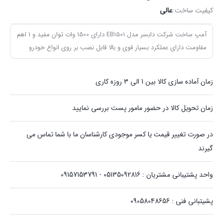
کیفیت ساخت:
عالی
آمپ ساخت شرکت دابسر مدل EB1501 دارای 1500 وات توان مفید و 1 اهم
مقاومت دارای عملکرد بسیار قوی و بالا قابل نصب بر روی انواع خودرو
زمان آماده سازی کالا بین 1 الی 3 روزه کاری
زمان تحویل کالا در حضور مامور پست بررسی نمایید
در صورت تغییر قیمت یا کسر موجودی کارشناسان ما با شما تماس می
گیرند
واحد پشتیبانی مشتریان : 05135092816 - 09157153791
پشیتبانی فنی : 09058048656