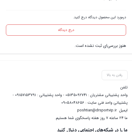
درمورد این محصول دیدگاه درج کنید.
درج دیدگاه
هنوز بررسی‌ای ثبت نشده است.
رفتن به بالا
تلفن
واحد پشتیبانی مشتریان : 05135092741 - واحد پشتیبانی : 09157153791 -
پشتیبانی واحد فنی سایت : 09058048656
ایمیل
poshtian@drsportvip.ir
ما 24 ساعته 7 روز هفته پاسخگوی شما هستیم.
ما را در شبکه‌های اجتماعی دنبال کنید