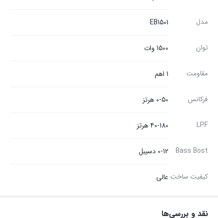
مدل
EB1501
توان
1500 وات
مقاومت
1 اهم
فرکانس
0-50 هرتز
LPF
40-180 هرتز
Bass Bost
0-12 دسیبل
کیفیت ساخت
عالی
نقد و بررسی‌ها