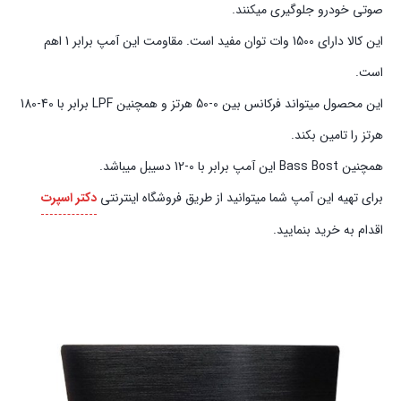
صوتی خودرو جلوگیری میکنند.
این کالا دارای 1500 وات توان مفید است. مقاومت این آمپ برابر 1 اهم
است.
این محصول میتواند فرکانس بین 0-50 هرتز و همچنین LPF برابر با 40-180
هرتز را تامین بکند.
همچنین Bass Bost این آمپ برابر با 0-12 دسیبل میباشد.
برای تهیه این آمپ شما میتوانید از طریق فروشگاه اینترنتی
دکتر اسپرت
اقدام به خرید بنمایید.