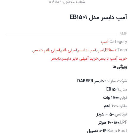
شناسه محصول:
00090802
آمپ دابسر مدل EB1501
AMP
Category:
آمپ
Tags:
EB1001
,
آمپ
,
آمپ دابسر
,
آمپلی فایر
,
آمپلی فایر دابسر
,
خرید آمپ دابسر
,
خرید آمپلی فایر دابسر
,
دابسر
ویژگی‌ها
شرکت سازنده:
دابسر DABSER
مدل:
EB1501
توان:
1500 وات
مقاومت:
1 اهم
فرکانس:
0-50 هرتز
LPF:
40-180 هرتز
Bass Bost:
0-12 دسیبل