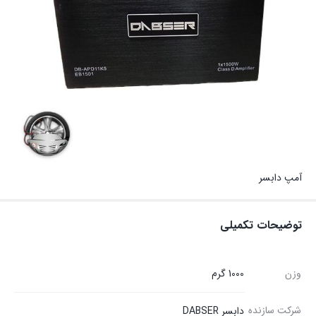
آمپ دابسر
توضیحات تکمیلی
وزن
1000 گرم
شرکت سازنده
دابسر DABSER