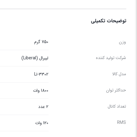
توضیحات تکمیلی
وزن
750 گرم
شرکت تولید کننده
لیبرال (Liberal)
مدل کالا
Li-3302
حداکثر توان
1800 وات
تعداد کانال
2 عدد
RMS
120 وات