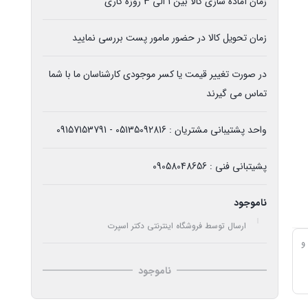
زمان آماده سازی کالا بین 1 الی 3 روزه کاری
زمان تحویل کالا در حضور مامور پست بررسی نمایید
در صورت تغییر قیمت یا کسر موجودی کارشناسان ما با شما
تماس می گیرند
واحد پشتیبانی مشتریان : 05135092816 - 09157153791
پشیتبانی فنی : 09058048656
ناموجود
ارسال توسط فروشگاه اینترنتی دکتر اسپرت
روجی 1800 وات و
ناموجود