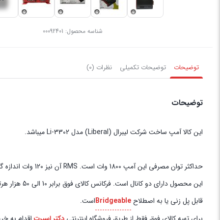
شناسه محصول:
00092401
توضیحات
توضیحات تکمیلی
نظرات (0)
توضیحات
این کالا آمپ ساخت شرکت لیبرال (Liberal) مدل Li-3302 میباشد.
حداکثر توان مصرفی این آمپ 1800 وات است. RMS آن نیز 120 وات اندازه گیری میشود.
این محصول دارای دو کانال است. فرکانس کالای فوق برابر 10 الی 50 هزار هرتز میباشد.
قابل پل زنی یا به اصطلاح
Bridgeable
است.
برای تهیه کالای فوق فقط از طریق فروشگاه اینترنتی
دکتر اسپرت
اقدام به خری