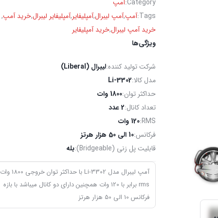
Category:
آمپ
Tags:
آمپ
,
آمپ لیبرال
,
آمپلیفایر
,
آمپلیفایر لیبرال
,
خرید آمپ
,
خرید آمپ لیبرال
,
خرید آمپلیفایر
ویژگی‌ها
شرکت تولید کننده:
لیبرال (Liberal)
مدل کالا:
Li-3302
حداکثر توان:
1800 وات
تعداد کانال:
2 عدد
RMS:
120 وات
فرکانس:
10 الی 50 هزار هرتز
قابلیت پل زنی (Bridgeable):
بله
آمپ لیبرال مدل Li-3302 با حداکثر توان خ
rms برابر با 120 وات همچنین دارای دو کانال میباشد با بازه
فرکانس 10 الی 50 هزار هرتز