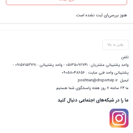
هنوز بررسی‌ای ثبت نشده است.
رفتن به بالا
تلفن
واحد پشتیبانی مشتریان : 05135092741 - واحد پشتیبانی : 09157153791 -
پشتیبانی واحد فنی سایت : 09058048656
ایمیل
poshtian@drsportvip.ir
ما 24 ساعته 7 روز هفته پاسخگوی شما هستیم.
ما را در شبکه‌های اجتماعی دنبال کنید