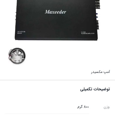
آمپ مکسیدر
توضیحات تکمیلی
وزن
800 گرم