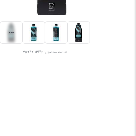
شناسه محصول:
296242113296