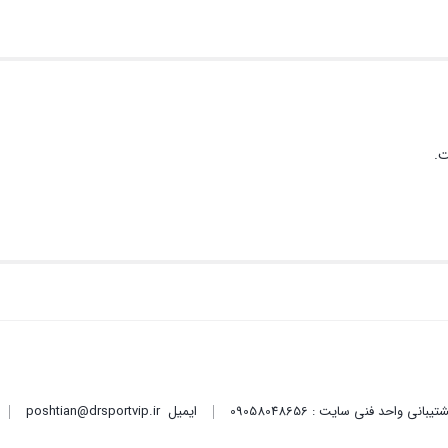
ت.
ایمیل
poshtian@drsportvip.ir