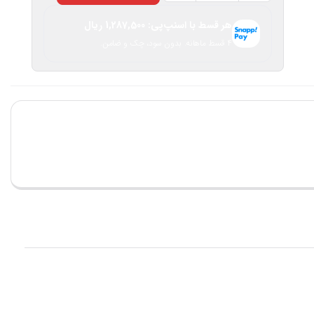
صفر
هر قسط با اسنپ‌پی:
1,287,500
ریال
شوی
۴ قسط ماهانه. بدون سود، چک و ضامن.
بوگامولت
عدد