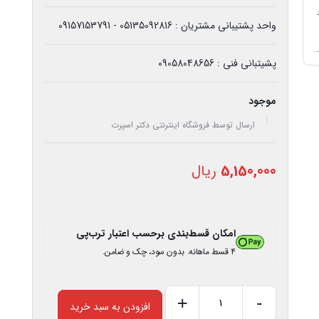
واحد پشتیبانی مشتریان : 05135092816 - 09157153791
.
پشیتبانی فنی : 09058048656
موجود
ارسال توسط فروشگاه اینترنتی دکتر اسپرت
5,150,000
ریال
امکان قسط‌بندی برحسب اعتبار ترب‌پی
۴ قسط ماهانه. بدون سود، چک و ضامن.
+
-
افزودن به سبد خرید
اسپری