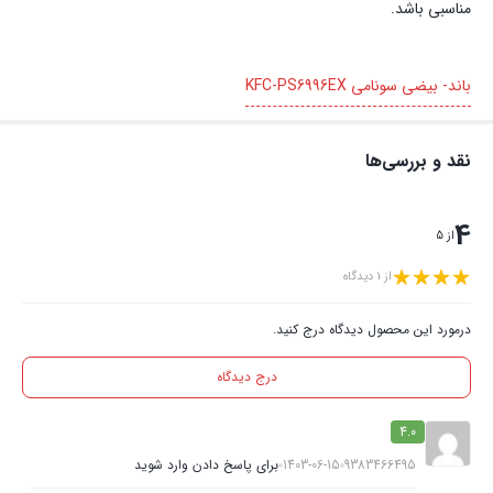
مناسبی باشد.
باند- بیضی سونامی KFC-PS6996EX
نقد و بررسی‌ها
4
از 5
از 1 دیدگاه
درمورد این محصول دیدگاه درج کنید.
درج دیدگاه
4.0
9383466495
1403-06-15
برای پاسخ دادن وارد شوید