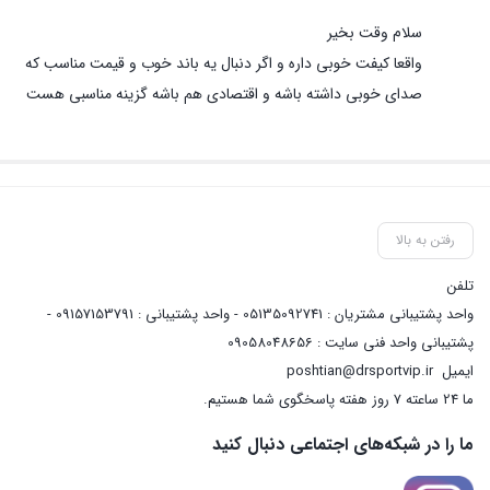
سلام وقت بخیر
واقعا کیفت خوبی داره و اگر دنبال یه باند خوب و قیمت مناسب که
صدای خوبی داشته باشه و اقتصادی هم باشه گزینه مناسبی هست
رفتن به بالا
تلفن
واحد پشتیبانی مشتریان : 05135092741 - واحد پشتیبانی : 09157153791 -
پشتیبانی واحد فنی سایت : 09058048656
ایمیل
poshtian@drsportvip.ir
ما 24 ساعته 7 روز هفته پاسخگوی شما هستیم.
ما را در شبکه‌های اجتماعی دنبال کنید