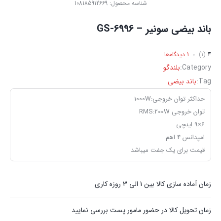
شناسه محصول:
108185912669
باند بیضی سونیر – GS-6996
4
(1)
1 دیدگاه‌ها
Category:
بلندگو
Tag:
باند بیضی
حداکثر توان خروجی:
1000W
توان خروجی RMS:
200W
6×9 اینچی
امپدانس 4 اهم
قیمت برای یک جفت میباشد
زمان آماده سازی کالا بین 1 الی 3 روزه کاری
زمان تحویل کالا در حضور مامور پست بررسی نمایید