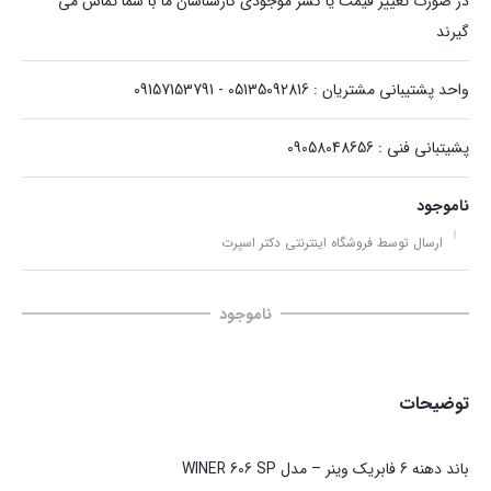
در صورت تغییر قیمت یا کسر موجودی کارشناسان ما با شما تماس می
گیرند
واحد پشتیبانی مشتریان : 05135092816 - 09157153791
پشیتبانی فنی : 09058048656
ناموجود
ارسال توسط فروشگاه اینترنتی دکتر اسپرت
ناموجود
توضیحات
باند دهنه 6 فابریک وینر – مدل WINER 606 SP