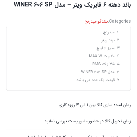
باند دهنه 6 فابریک وینر – مدل WINER 606 SP
Categories:
بلندگو
,
میدرنج
میدرنج
برند وینر
سایز 6 اینچ
70 وات MAX W
35 وات RMS
مدل WINER 606 SP
قیمت یک عدد می باشد
زمان آماده سازی کالا بین 1 الی 3 روزه کاری
زمان تحویل کالا در حضور مامور پست بررسی نمایید