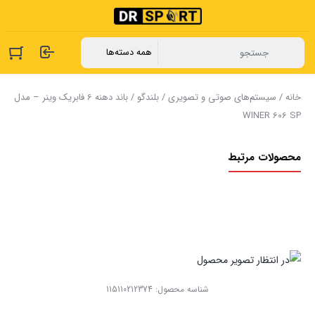
خانه
/
سیستم‌های صوتی و تصویری
/
بلندگو
/ باند دهنه 6 فابریک وینر – مدل
WINER 606 SP
محصولات مرتبط
شناسه محصول:
115110212374