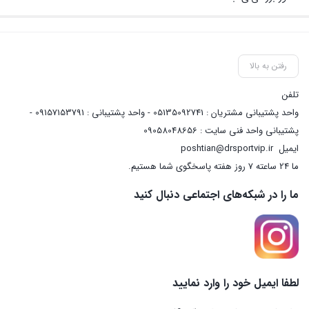
رفتن به بالا
تلفن
واحد پشتیبانی مشتریان : 05135092741 - واحد پشتیبانی : 09157153791 -
پشتیبانی واحد فنی سایت : 09058048656
ایمیل
poshtian@drsportvip.ir
ما 24 ساعته 7 روز هفته پاسخگوی شما هستیم.
ما را در شبکه‌های اجتماعی دنبال کنید
لطفا ایمیل خود را وارد نمایید