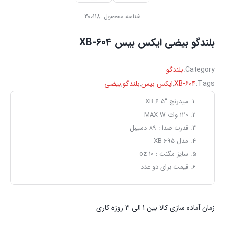
شناسه محصول:
300118
بلندگو بیضی ایکس بیس XB-604
Category:
بلندگو
Tags:
XB-604
,
ایکس بیس
,
بلندگو
,
بیضی
میدرنج “6.5 XB
120 وات MAX W
قدرت صدا : 89 دسیبل
مدل XB-695
سایز مگنت : 10 oz
قیمت برای دو عدد
زمان آماده سازی کالا بین 1 الی 3 روزه کاری