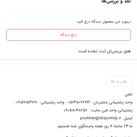
نقد و بررسی‌ها
درمورد این محصول دیدگاه درج کنید.
درج دیدگاه
هنوز بررسی‌ای ثبت نشده است.
رفتن به بالا
تلفن
واحد پشتیبانی مشتریان : 05135092741 - واحد پشتیبانی : 09157153791 -
پشتیبانی واحد فنی سایت : 09058048656
ایمیل
poshtian@drsportvip.ir
ما 24 ساعته 7 روز هفته پاسخگوی شما هستیم.