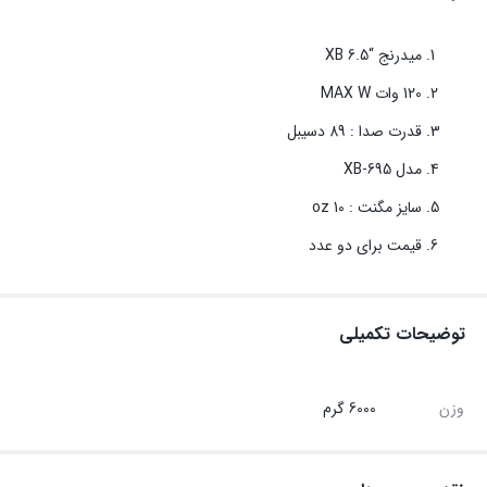
میدرنج “6.5 XB
120 وات MAX W
قدرت صدا : 89 دسیبل
مدل XB-695
سایز مگنت : 10 oz
قیمت برای دو عدد
توضیحات تکمیلی
وزن
6000 گرم