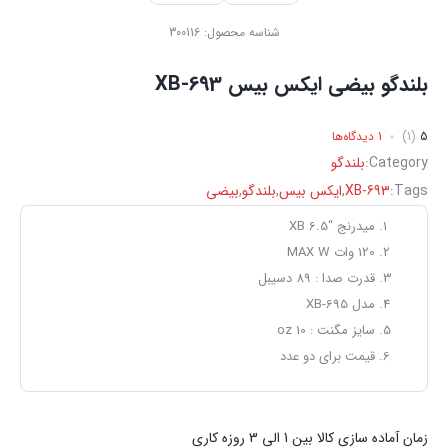
شناسه محصول:
300116
بلندگو بیضی ایکس بیس XB-693
5
(1)
1 دیدگاه‌ها
Category:
بلندگو
Tags:
XB-693
,
ایکس بیس
,
بلندگو
,
بیضی
میدرنج “6.5 XB
120 وات MAX W
قدرت صدا : 89 دسیبل
مدل XB-695
سایز مگنت : 10 oz
قیمت برای دو عدد
زمان آماده سازی کالا بین 1 الی 3 روزه کاری