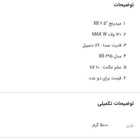
توضیحات
میدرنج “6.5 XB
120 وات MAX W
قدرت صدا : 89 دسیبل
مدل XB-695
سایز مگنت : 10 oz
قیمت برای دو عدد
توضیحات تکمیلی
وزن
5000 گرم