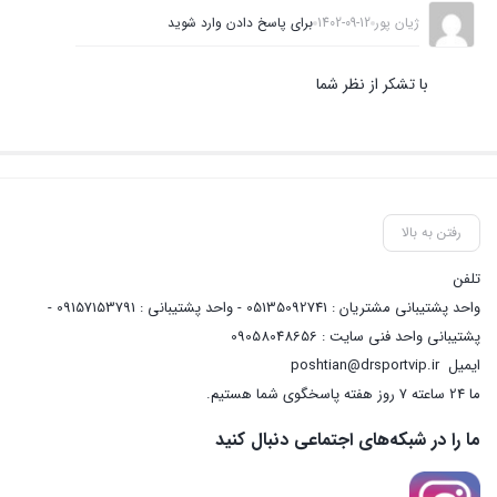
ژیان پور
1402-09-12
برای پاسخ دادن وارد شوید
با تشکر از نظر شما
رفتن به بالا
تلفن
واحد پشتیبانی مشتریان : 05135092741 - واحد پشتیبانی : 09157153791 -
پشتیبانی واحد فنی سایت : 09058048656
ایمیل
poshtian@drsportvip.ir
ما 24 ساعته 7 روز هفته پاسخگوی شما هستیم.
ما را در شبکه‌های اجتماعی دنبال کنید