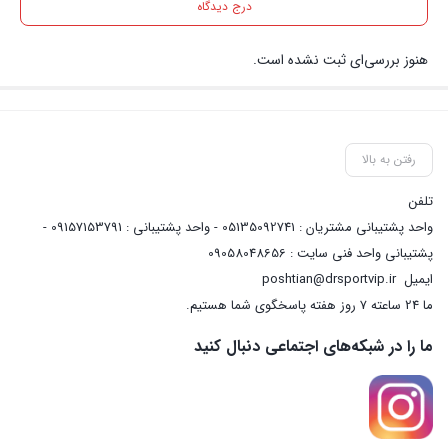
درج دیدگاه
هنوز بررسی‌ای ثبت نشده است.
رفتن به بالا
تلفن
واحد پشتیبانی مشتریان : 05135092741 - واحد پشتیبانی : 09157153791 -
پشتیبانی واحد فنی سایت : 09058048656
ایمیل
poshtian@drsportvip.ir
ما 24 ساعته 7 روز هفته پاسخگوی شما هستیم.
ما را در شبکه‌های اجتماعی دنبال کنید