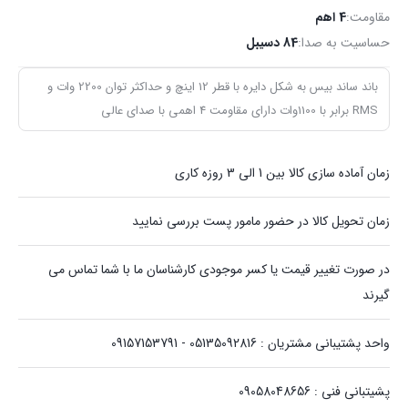
مقاومت:
4 اهم
حساسیت به صدا:
84 دسیبل
باند ساند بیس به شکل دایره با قطر 12 اینچ و حداکثر توان 2200 وات و
RMS برابر با 1100وات دارای مقاومت 4 اهمی با صدای عالی
زمان آماده سازی کالا بین 1 الی 3 روزه کاری
زمان تحویل کالا در حضور مامور پست بررسی نمایید
در صورت تغییر قیمت یا کسر موجودی کارشناسان ما با شما تماس می
گیرند
واحد پشتیبانی مشتریان : 05135092816 - 09157153791
پشیتبانی فنی : 09058048656