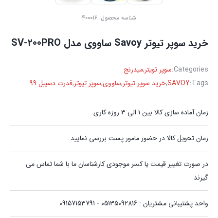
شناسه محصول:
400016
خرید سوپر تیوتر Savoy ساووی مدل SV-200PRO
Categories:
سوپر تویتر
,
میدرنج
Tags:
SAVOY
,
خرید سوپر تیوتر
,
ساووی
,
سوپر تیوتر
,
قدرت دسیبل 99
زمان آماده سازی کالا بین 1 الی 3 روزه کاری
زمان تحویل کالا در حضور مامور پست بررسی نمایید
در صورت تغییر قیمت یا کسر موجودی کارشناسان ما با شما تماس می
گیرند
واحد پشتیبانی مشتریان : 05135092816 - 09157153791