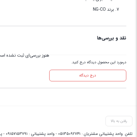
برند NG-CO
نقد و بررسی‌ها
هنوز بررسی‌ای ثبت نشده اس
درمورد این محصول دیدگاه درج کنید.
درج دیدگاه
رفتن به بالا
تلفن
واحد پشتیبانی مشتریان : 05135092741 - واحد پشتیبانی : 09157153791 - پشتیبانی واحد فنی سایت : 09058048656