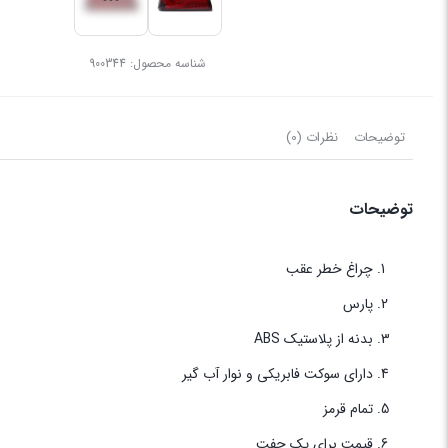
شناسه محصول:
900344
توضیحات
نظرات (0)
توضیحات
چراغ خطر عقب
پارس
بدنه از پلاستیک ABS
دارای سوکت فابریکی و نوار آب گیر
تمام قرمز
قیمت برای یک جفت