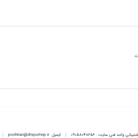
ت.
ایمیل
poshtian@drsportvip.ir