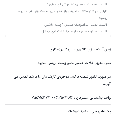
قابلیت ضدسرقت خودرو “خاموش کن موتور”.
دارای نمایشگر فلاشر ، ضربه و باز شدن دربها و صندوق عقب بر روی
ریموت.
قابلیت نصب التراسونیک سنسور “چشم ماشین.
قابلیت اجرای دستورات از طریق اپلیکیشن موبایل.
زمان آماده سازی کالا بین 1 الی 3 روزه کاری
زمان تحویل کالا در حضور مامور پست بررسی نمایید
در صورت تغییر قیمت یا کسر موجودی کارشناسان ما با شما تماس می
گیرند
واحد پشتیبانی مشتریان : 05135092816 - 09157153791
پشیتبانی فنی : 09058048656