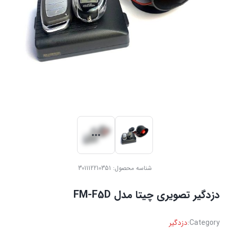
شناسه محصول:
301112210351
دزدگیر تصویری چیتا مدل FM-F5D
Category:
دزدگیر