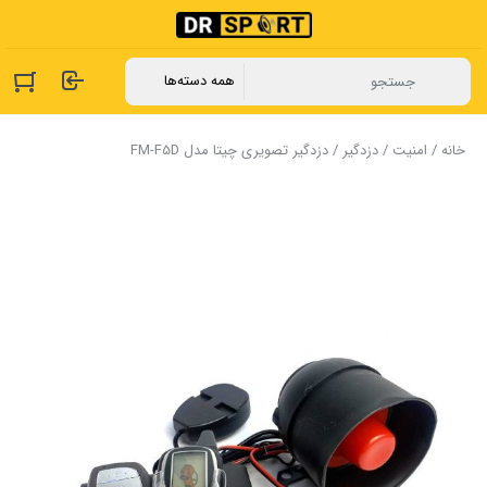
خانه
/
امنیت
/
دزدگیر
/ دزدگیر تصویری چیتا مدل FM-F5D