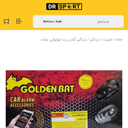
خانه
/
امنیت
/
دزدگیر
/ دزدگیر گلدن بت بلوتوثی ساده