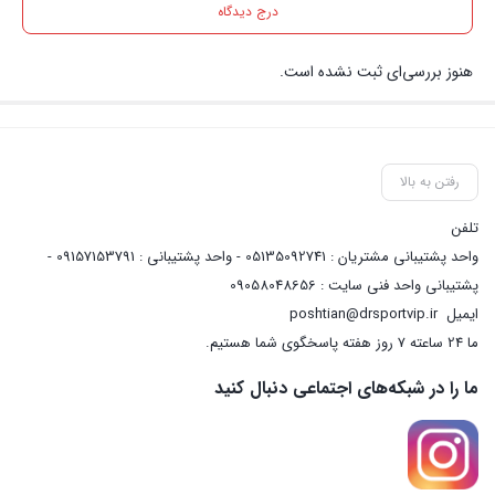
درج دیدگاه
هنوز بررسی‌ای ثبت نشده است.
رفتن به بالا
تلفن
واحد پشتیبانی مشتریان : 05135092741 - واحد پشتیبانی : 09157153791 -
پشتیبانی واحد فنی سایت : 09058048656
ایمیل
poshtian@drsportvip.ir
ما 24 ساعته 7 روز هفته پاسخگوی شما هستیم.
ما را در شبکه‌های اجتماعی دنبال کنید