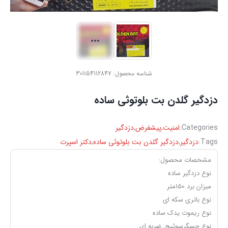
شناسه محصول:
301154112847
دزدگیر گلدن بت بلوتوثی ساده
Categories:
امنیت
,
پیشفرض
,
دزدگیر
Tags:
دزدگیر
,
دزدگیر گلدن بت بلوتوثی ساده
,
دکتر اسپرت
مشخصات محصول:
نوع دزدگیر
ساده
میزان برد
150متر
نوع باتری
سکه ای
نوع ریموت یدک
ساده
نوع حسگر
سوئیچ, ضربه ای