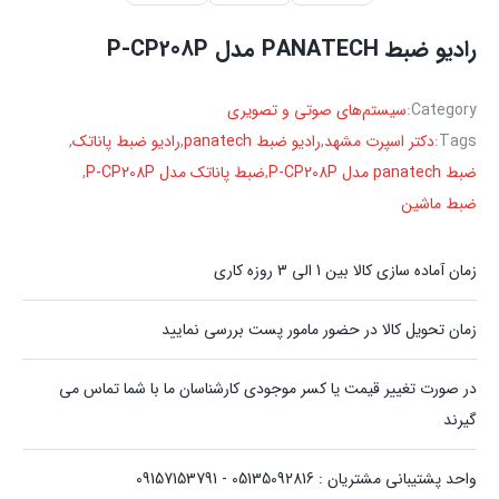
رادیو ضبط PANATECH مدل P-CP208P
Category:
سیستم‌های صوتی و تصویری
Tags:
دکتر اسپرت مشهد
,
رادیو ضبط panatech
,
رادیو ضبط پاناتک
,
ضبط panatech مدل P-CP208P
,
ضبط پاناتک مدل P-CP208P
,
ضبط ماشین
زمان آماده سازی کالا بین 1 الی 3 روزه کاری
زمان تحویل کالا در حضور مامور پست بررسی نمایید
در صورت تغییر قیمت یا کسر موجودی کارشناسان ما با شما تماس می
گیرند
واحد پشتیبانی مشتریان : 05135092816 - 09157153791