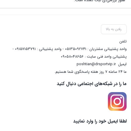
هنوز بررسی‌ای ثبت نشده است.
رفتن به بالا
تلفن
واحد پشتیبانی مشتریان : 05135092741 - واحد پشتیبانی : 09157153791 -
پشتیبانی واحد فنی سایت : 09058048656
ایمیل
poshtian@drsportvip.ir
ما 24 ساعته 7 روز هفته پاسخگوی شما هستیم.
ما را در شبکه‌های اجتماعی دنبال کنید
لطفا ایمیل خود را وارد نمایید