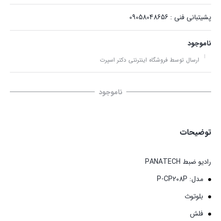
پشیتبانی فنی : 09058048656
ناموجود
ارسال توسط فروشگاه اینترنتی دکتر اسپرت
ناموجود
توضیحات
رادیو ضبط PANATECH
مدل: P-CP208P
بلوتوث
فلش