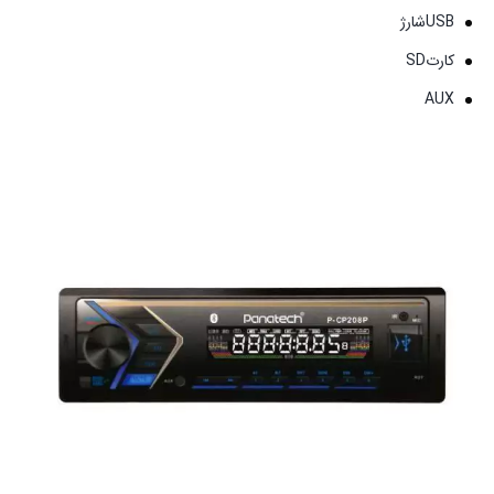
USBشارژ
کارتSD
AUX