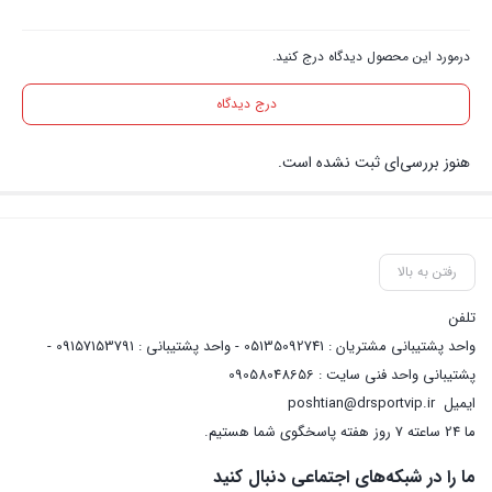
درمورد این محصول دیدگاه درج کنید.
درج دیدگاه
هنوز بررسی‌ای ثبت نشده است.
رفتن به بالا
تلفن
واحد پشتیبانی مشتریان : 05135092741 - واحد پشتیبانی : 09157153791 -
پشتیبانی واحد فنی سایت : 09058048656
ایمیل
poshtian@drsportvip.ir
ما 24 ساعته 7 روز هفته پاسخگوی شما هستیم.
ما را در شبکه‌های اجتماعی دنبال کنید