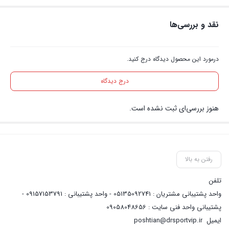
نقد و بررسی‌ها
درمورد این محصول دیدگاه درج کنید.
درج دیدگاه
هنوز بررسی‌ای ثبت نشده است.
رفتن به بالا
تلفن
واحد پشتیبانی مشتریان : 05135092741 - واحد پشتیبانی : 09157153791 -
پشتیبانی واحد فنی سایت : 09058048656
ایمیل
poshtian@drsportvip.ir