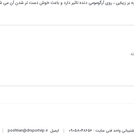
ت.
ایمیل
poshtian@drsportvip.ir