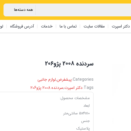
دکتر اسپرت
مقالات سایت
تماس با ما
خدمات
آدرس فروشگاه
لو
سردنده 2008 پژو206
Categories:
پیشفرض
,
لوازم جانبی
Tags:
دکتر اسپرت
,
سردنده 2008 پژو206
مشخصات محصول:
ابعاد
۵x۴x۱۰ سانتی‌متر
جنس
پلاستیک