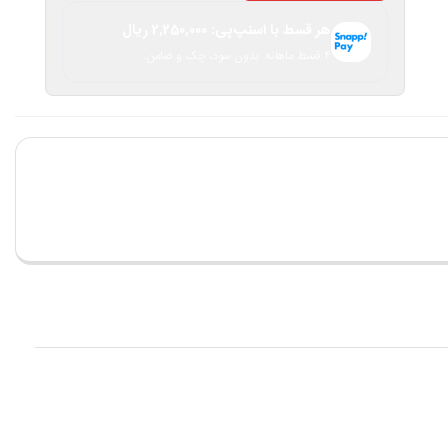
هر قسط با اسنپ‌پی:
2,250,000
ریال
۴ قسط ماهانه. بدون سود، چک و ضامن.