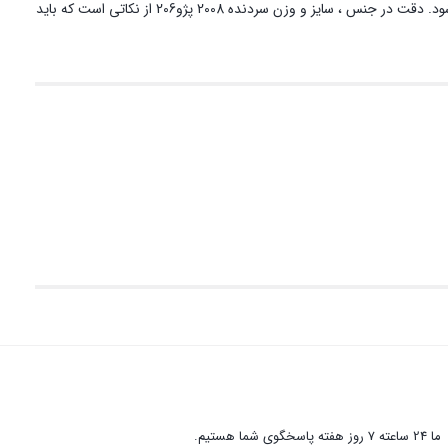
سردنده یکی از پراستفاده ترین بخش ها در خودرو محسوب می شود که علاوه بر زیبایی ، روی آرگومومی دنده تاثیر دارد و باعث خوش دست تر شدن آن می شود. دقت در جنس ، سایز و وزن سردنده 2008 پژو206 از نکاتی است که باید
ما 24 ساعته 7 روز هفته پاسخگوی شما هستیم.