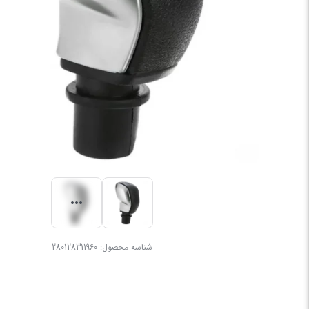
شناسه محصول:
280128311960