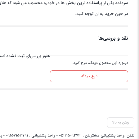
در حین خرید به ان توجه کنید.
نقد و بررسی‌ها
هنوز بررسی‌ای ثبت نشده اس
درمورد این محصول دیدگاه درج کنید.
درج دیدگاه
رفتن به بالا
تلفن
واحد پشتیبانی مشتریان : 05135092741 - واحد پشتیبانی : 09157153791 - پشتیبانی واحد فنی سایت : 09058048656