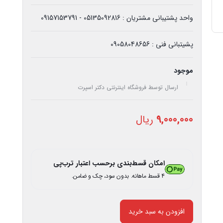
واحد پشتیبانی مشتریان : 05135092816 - 09157153791
پشیتبانی فنی : 09058048656
موجود
ارسال توسط فروشگاه اینترنتی دکتر اسپرت
9,000,000
ریال
امکان قسط‌بندی برحسب اعتبار ترب‌پی
۴ قسط ماهانه. بدون سود، چک و ضامن.
افزودن به سبد خرید