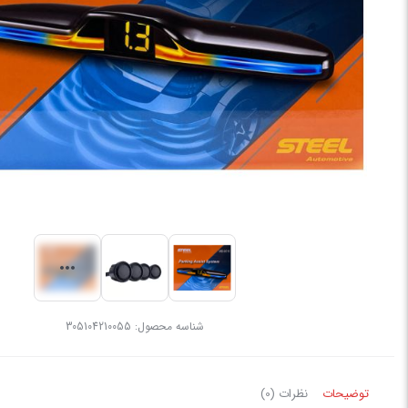
شناسه محصول:
305104210055
توضیحات
نظرات (0)