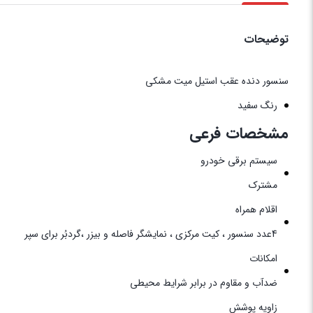
توضیحات
سنسور دنده عقب ‏استیل ‏میت ‏مشکی ‏ ‏
رنگ سفید
مشخصات فرعی
سیستم برقی خودرو
مشترک
اقلام همراه
4عدد سنسور ، کیت مرکزی ، نمایشگر فاصله و بیزر ،گردبُر برای سپر
امکانات
ضدآب و مقاوم در برابر شرایط محیطی
زاویه پوشش