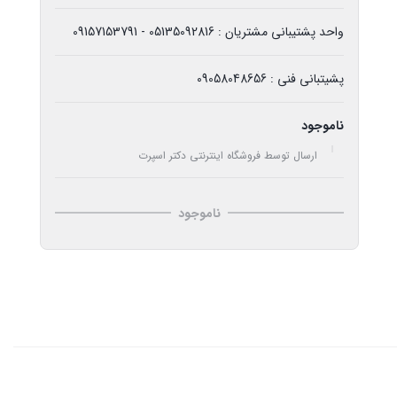
واحد پشتیبانی مشتریان : 05135092816 - 09157153791
پشیتبانی فنی : 09058048656
ناموجود
ارسال توسط فروشگاه اینترنتی دکتر اسپرت
ناموجود