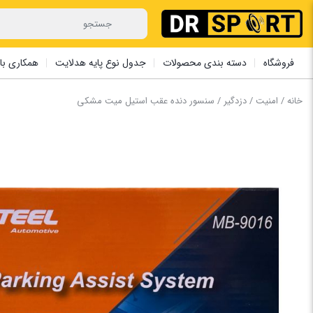
فروشگاه
دسته بندی محصولات
جدول نوع پایه هدلایت
همکاری با 
خانه
/
امنیت
/
دزدگیر
/ سنسور دنده عقب ‏استیل ‏میت ‏مشکی ‏ ‏