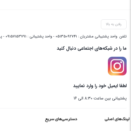
رفتن به بالا
تلفن
واحد پشتیبانی مشتریان : 05135092741 - واحد پشتیبانی : 09157153791 - پشتیبانی واحد فنی سایت : 09058048656
ما را در شبکه‌های اجتماعی دنبال کنید
لطفا ایمیل خود را وارد نمایید
پشتیبانی بین ساعت 8:30 الی 16
لینک‌های اصلی
دسترسی‌های سریع