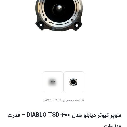
شناسه محصول:
101169412147
سوپر تیوتر دیابلو مدل DIABLO TSD-400 – قدرت
100 وات