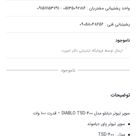
واحد پشتیبانی مشتریان : 05135092816 - 09157153791
پشیتبانی فنی : 09058048656
ناموجود
ارسال توسط فروشگاه اینترنتی دکتر اسپرت
ناموجود
توضیحات
سوپر تیوتر دیابلو مدل DIABLO TSD-400 – قدرت 100 وات
سوپر تیوتر پاور دیاموند
مدل : TSD-400