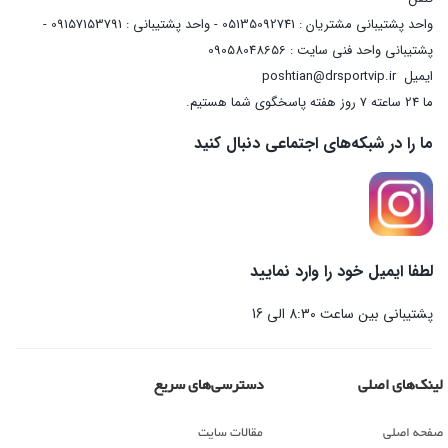
واحد پشتیبانی مشتریان : 05135092741 - واحد پشتیبانی : 09157153791 -
پشتیبانی واحد فنی سایت : 09058048656
ایمیل
poshtian@drsportvip.ir
ما 24 ساعته 7 روز هفته پاسخگوی شما هستیم.
ما را در شبکه‌های اجتماعی دنبال کنید
لطفا ایمیل خود را وارد نمایید
پشتیبانی بین ساعت 8:30 الی 16
لینک‌های اصلی
دسترسی‌های سریع
صفحه اصلی
مقالات سایت